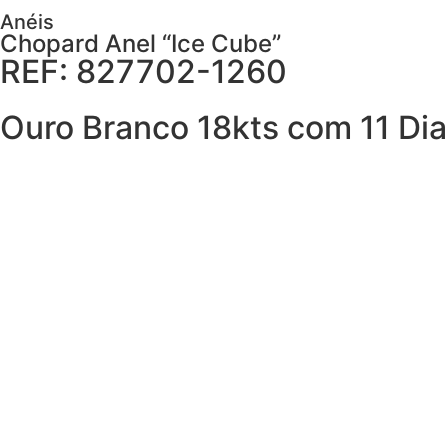
Anéis
Chopard Anel “Ice Cube”
REF: 827702-1260
Ouro Branco 18kts com 11 Di
AGENDAR VISITA
Descrição
Cuidados
PEDIR MAIS DETALHES