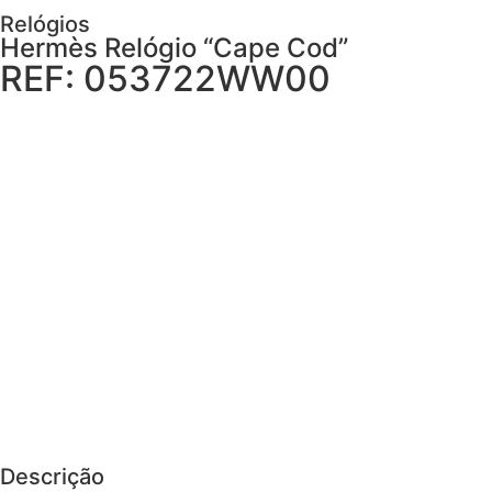
Relógios
Hermès Relógio “Cape Cod”
REF: 053722WW00
AGENDAR VISITA
Descrição
Cuidados
PEDIR MAIS DETALHES
Descrição