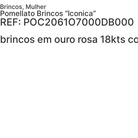
Brincos
,
Mulher
Pomellato Brincos “Iconica”
REF: POC2061O7000DB000
brincos em ouro rosa 18kts 
AGENDAR VISITA
Descrição
Cuidados
PEDIR MAIS DETALHES