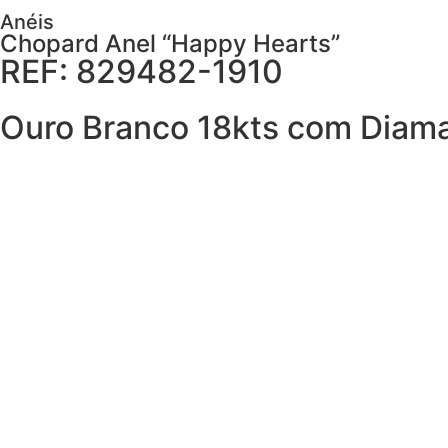
Anéis
Chopard Anel “Happy Hearts”
REF: 829482-1910
Ouro Branco 18kts com Diam
AGENDAR VISITA
Descrição
Cuidados
PEDIR MAIS DETALHES